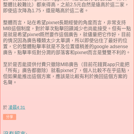
整體比較難比）都來得高，之前2.5元自然是遠高於這二家，
即使這次降為1.75，還是略高於這二者。
整體而言，站在希望pixnet長期經營的角度而言，非常支持
MIB這個制度，對於單次點擊回饋減少也尚能接受。但有一點
是就是希望pixnet既然要作這個廣告，就儘量把它作好，目前
的情況因為廣告種類太少太單調，所以即使佔住了最好的位
置，它的整體點擊率就是不及位置還稍差的google adsense
廣告，點擊率低對分潤的部落客和pixnet而言是雙雙不利的。
至於是否能提供付費只徹除MIB廣告（目前花錢買app只能把
「所有」廣告都徹除）就看pixnet了，個人比較不在乎這點，
但如果能推出這個方案，應該是比較有利於挽回這個方案的
名聲。
於
凌晨4:31
分享
沒有留言: