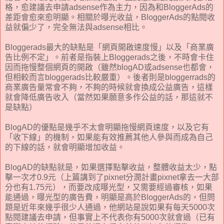
格，愈建議去申請adsense作為主力，因為和BloggerAds的
差距會愈來愈明顯。相關於曝光收益，BloggerAds的點閱收
益就偏少了，完全無法與adsense相比。
Bloggerads最大的缺點是「網頁開啟速度慢」以及「商業廣
告比例不定」。前者是指裝上Bloggerads之後，不時會卡住
因而拖慢整個網頁的開啟（雖然blogAD或adsense也都會，
但相較而言bloggerads比較嚴重）。後者則是bloggerrads的
商業廣告量常會不夠，不夠的時候就會換成公益廣告，這樣
就會降低廣告收入（當然如果願意多作公益的話，那這就不
是缺點）
BlogAD的優點是幾乎不太會明顯拖慢網頁速度，以及它有
「收下線」的機制，如果能有效推薦其他人參與而成為自己
的下線的話，就會明顯增加收益。
BlogAD的缺點就是，如果選擇點擊收益，整體收益太少，點
擊一次才0.9元（上篇講到了pixnet分潤計畫pixnet拿去一大部
分也有1.75元），而要改成曝光型，又需要經過審核，如果
能通過，曝光型的廣告費，明顯是高於BloggerAds的，但問
題是近年來幾乎很少人通過，他網站是說如果有每天5000次
點閱建議去申請，但事實上不代表你有5000次就會過（已有