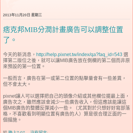
2013年11月20日 星期三
痞克邦MIB分潤計畫廣告可以調整位置
了。
今天的新消息，
http://help.pixnet.tw/index/qa?faq_id=543
選
擇第二版位之後，就可以讓MIB廣告放在側欄的第二個而非原
來預設的第一位置。
一般而言，廣告在第一或第二位置的點擊量會有一些差異，
但不會太大。
pixnet讓人可以選擇把自己的頭像介紹或其他欄位擺最上面，
廣告次之，雖然應該會減少一些廣告收入，但這應該能讓這
個MIB廣告的整體反彈減小一些。（尤其對於只想好好寫部落
格，不喜歡看到明顯位置有廣告的人）算是很合理正面的一
個描施。
於
晚上7:07
沒有留言: