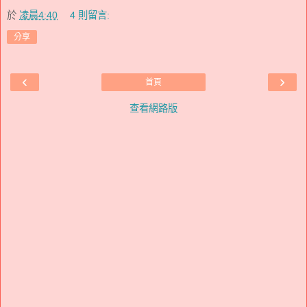
於
凌晨4:40
4 則留言:
分享
‹
›
首頁
查看網路版